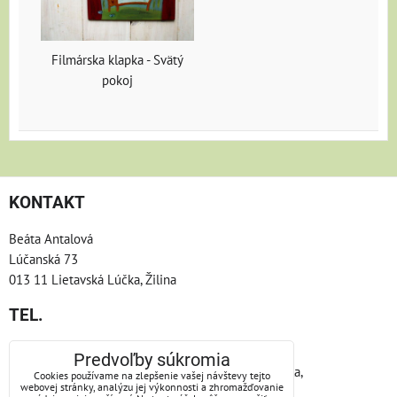
Filmárska klapka - Svätý
pokoj
KONTAKT
Beáta Antalová
Lúčanská 73
013 11 Lietavská Lúčka, Žilina
TEL.
Telefón: +421/904/866665
Predvoľby súkromia
nie vždy nosím pri sebe telefón, keby som nedvíhala,
Cookies používame na zlepšenie vašej návštevy tejto
webovej stránky, analýzu jej výkonnosti a zhromažďovanie
skúste telepatiu, alebo zakričte:)))