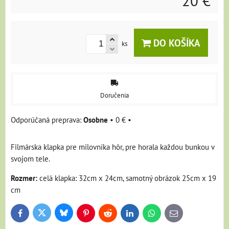
20 €
DO KOŠÍKA
ks
Doručenia
Osobne
•
0 €
•
Filmárska klapka pre milovníka hôr, pre horala každou bunkou v
svojom tele.
Rozmer:
celá klapka: 32cm x 24cm, samotný obrázok 25cm x 19
cm
Bluesky
Twitter
Facebook
Pinterest
Reddit
LinkedIn
WhatsApp
E-
mail