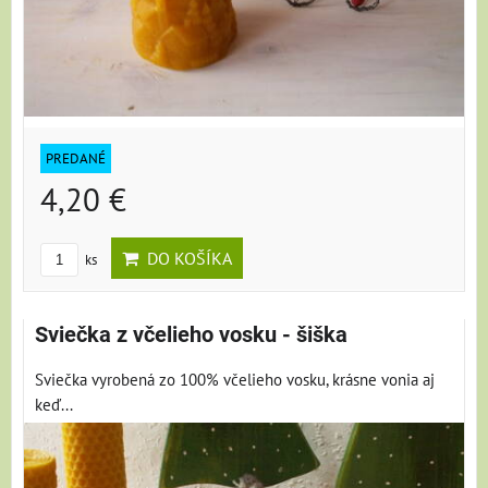
PREDANÉ
4,20 €
DO KOŠÍKA
ks
Sviečka z včelieho vosku - šiška
Sviečka vyrobená zo 100% včelieho vosku, krásne vonia aj
keď...