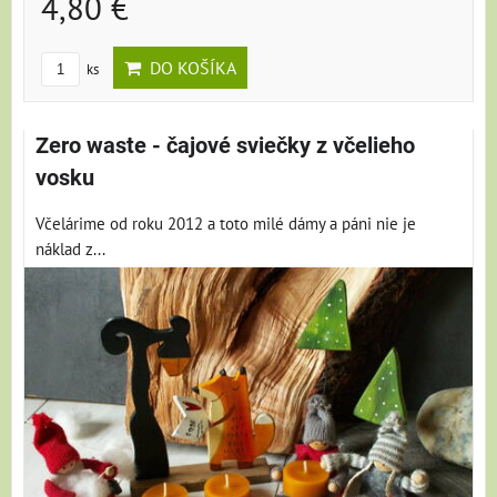
4,80 €
DO KOŠÍKA
ks
Zero waste - čajové sviečky z včelieho
vosku
Včelárime od roku 2012 a toto milé dámy a páni nie je
náklad z...