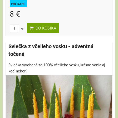
PREDANÉ
8 €
DO KOŠÍKA
ks
Sviečka z včelieho vosku - adventná
točená
Sviečka vyrobená zo 100% včelieho vosku, krásne vonia aj
keď nehorí.