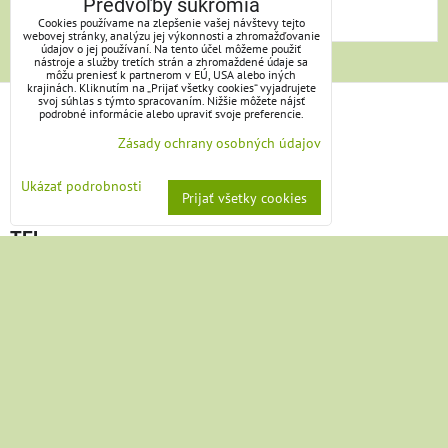
Predvoľby súkromia
Cookies používame na zlepšenie vašej návštevy tejto
webovej stránky, analýzu jej výkonnosti a zhromažďovanie
údajov o jej používaní. Na tento účel môžeme použiť
nástroje a služby tretích strán a zhromaždené údaje sa
môžu preniesť k partnerom v EÚ, USA alebo iných
krajinách. Kliknutím na „Prijať všetky cookies“ vyjadrujete
svoj súhlas s týmto spracovaním. Nižšie môžete nájsť
KONTAKT
podrobné informácie alebo upraviť svoje preferencie.
Zásady ochrany osobných údajov
Beáta Antalová
Lúčanská 73
Ukázať podrobnosti
Prijať všetky cookies
013 11 Lietavská Lúčka, Žilina
TEL.
Telefón: +421/904/866665
nie vždy nosím pri sebe telefón, keby som nedvíhala,
skúste telepatiu, alebo zakričte:)))
e-mail: antalova.beata@gmail.com
ZOSTAŇME V KONTAKTE