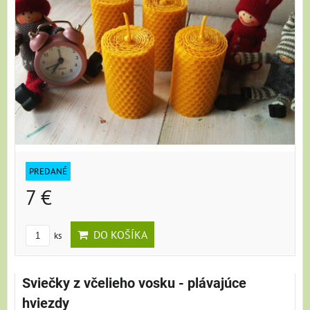
PREDANÉ
7 €
DO KOŠÍKA
ks
Sviečky z včelieho vosku - plávajúce
hviezdy