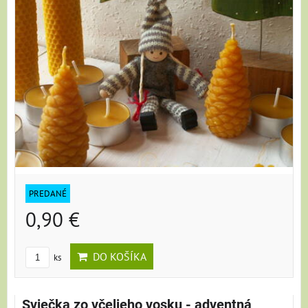
PREDANÉ
0,90 €
DO KOŠÍKA
ks
Sviečka zo včelieho vosku - adventná