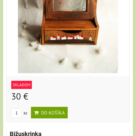
SKLADOM
30 €
DO KOŠÍKA
ks
Bižuskrinka