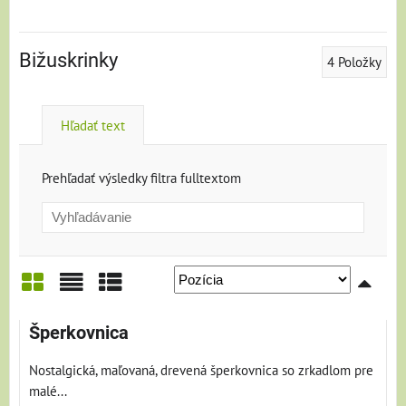
Bižuskrinky
4
Položky
Hľadať text
Prehľadať výsledky filtra fulltextom
Mriežka
Zoznam
Tabuľka
Šperkovnica
Nostalgická, maľovaná, drevená šperkovnica so zrkadlom pre
malé...