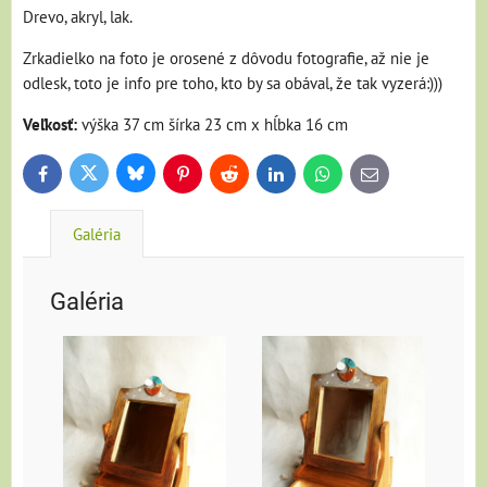
Drevo, akryl, lak.
Zrkadielko na foto je orosené z dôvodu fotografie, až nie je
odlesk, toto je info pre toho, kto by sa obával, že tak vyzerá:)))
Veľkosť:
výška 37 cm šírka 23 cm x hĺbka 16 cm
Bluesky
Twitter
Facebook
Pinterest
Reddit
LinkedIn
WhatsApp
E-
mail
Galéria
Galéria