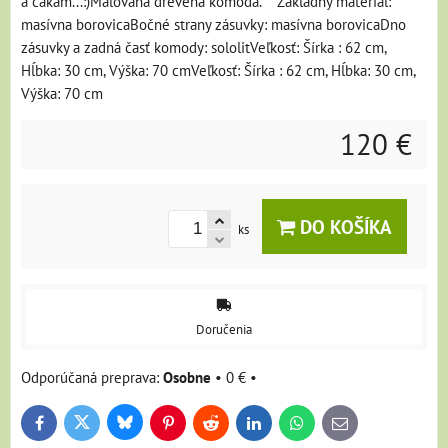
a čakám...:)Maľovaná drevená komoda. Základný materiál:
masívna borovicaBočné strany zásuvky: masívna borovicaDno
zásuvky a zadná časť komody: sololitVeľkosť: Šírka : 62 cm,
Hĺbka: 30 cm, Výška: 70 cmVeľkosť: Šírka : 62 cm, Hĺbka: 30 cm,
Výška: 70 cm
120 €
DO KOŠÍKA
ks
Doručenia
Osobne
•
0 €
•
Bluesky
Twitter
Facebook
Pinterest
Reddit
LinkedIn
WhatsApp
E-
mail