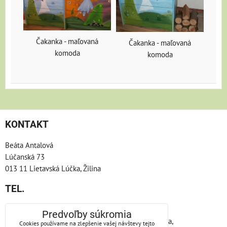
Čakanka - maľovaná
Čakanka - maľovaná
komoda
komoda
KONTAKT
Beáta Antalová
Lúčanská 73
013 11 Lietavská Lúčka, Žilina
TEL.
Telefón: +421/904/866665
Predvoľby súkromia
nie vždy nosím pri sebe telefón, keby som nedvíhala,
Cookies používame na zlepšenie vašej návštevy tejto