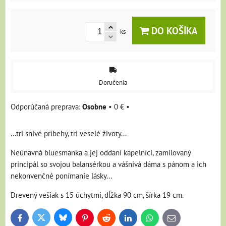
DO KOŠÍKA
ks
Doručenia
Osobne
•
0 €
•
...tri snivé príbehy, tri veselé životy...
Neúnavná bluesmanka a jej oddaní kapelníci, zamilovaný
principál so svojou balansérkou a vášnivá dáma s pánom a ich
nekonvenčné ponímanie lásky...
Drevený vešiak s 15 úchytmi, dĺžka 90 cm, šírka 19 cm.
Bluesky
Twitter
Facebook
Pinterest
Reddit
LinkedIn
WhatsApp
E-
mail