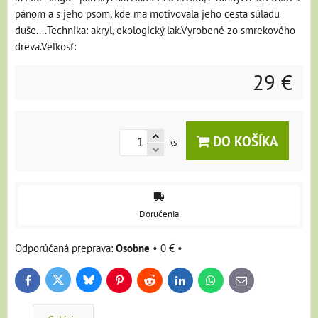
pánom a s jeho psom, kde ma motivovala jeho cesta súladu
duše....Technika: akryl, ekologický lak.Vyrobené zo smrekového
dreva.Veľkosť:
29 €
DO KOŠÍKA
ks
Doručenia
Osobne
•
0 €
•
Bluesky
Twitter
Facebook
Pinterest
Reddit
LinkedIn
WhatsApp
E-
mail