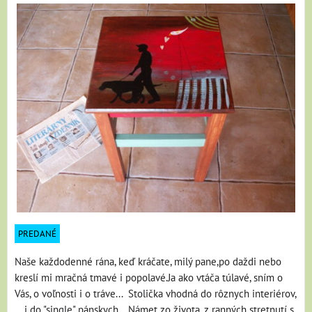
PREDANÉ
Naše každodenné rána, keď kráčate, milý pane,po daždi nebo
kreslí mi mračná tmavé i popolavé.Ja ako vtáča túlavé, sním o
Vás, o voľnosti i o tráve... Stolička vhodná do rôznych interiérov,
... i do "single" pánskych... Námet zo života, z ranných stretnutí s