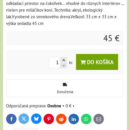
odkladací priestor na čokoľvek... vhodné do rôznych interiérov ...
nielen pre miláčikov koní..Technika: akryl, ekologický
lak.Vyrobené zo smrekového dreva.Veľkosť: 33 cm x 33 cm x
výška sedadla 45 cm
45 €
DO KOŠÍKA
ks
Doručenia
Osobne
•
0 €
•
Bluesky
Twitter
Facebook
Pinterest
Reddit
LinkedIn
WhatsApp
E-
mail