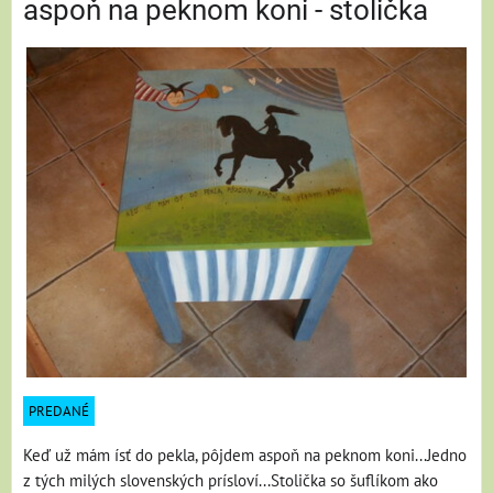
aspoň na peknom koni - stolička
PREDANÉ
Keď už mám ísť do pekla, pôjdem aspoň na peknom koni...Jedno
z tých milých slovenských prísloví...Stolička so šuflíkom ako