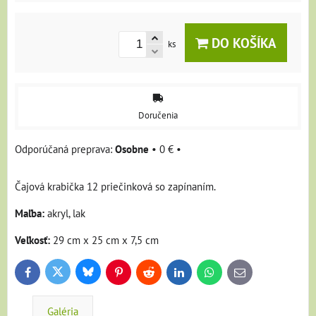
DO KOŠÍKA
ks
Doručenia
Osobne
•
0 €
•
Čajová krabička 12 priečinková so zapínaním.
Maľba:
akryl, lak
Veľkosť:
29 cm x 25 cm x 7,5 cm
Bluesky
Twitter
Facebook
Pinterest
Reddit
LinkedIn
WhatsApp
E-
mail
Galéria