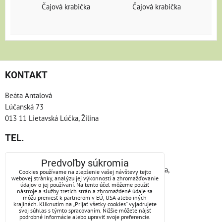
Čajová krabička
Čajová krabička
KONTAKT
Beáta Antalová
Lúčanská 73
013 11 Lietavská Lúčka, Žilina
TEL.
Telefón: +421/904/866665
Predvoľby súkromia
nie vždy nosím pri sebe telefón, keby som nedvíhala,
Cookies používame na zlepšenie vašej návštevy tejto
webovej stránky, analýzu jej výkonnosti a zhromažďovanie
skúste telepatiu, alebo zakričte:)))
údajov o jej používaní. Na tento účel môžeme použiť
nástroje a služby tretích strán a zhromaždené údaje sa
môžu preniesť k partnerom v EÚ, USA alebo iných
e-mail: antalova.beata@gmail.com
krajinách. Kliknutím na „Prijať všetky cookies“ vyjadrujete
svoj súhlas s týmto spracovaním. Nižšie môžete nájsť
podrobné informácie alebo upraviť svoje preferencie.
ZOSTAŇME V KONTAKTE