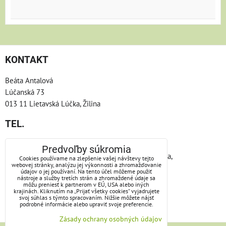
KONTAKT
Beáta Antalová
Lúčanská 73
013 11 Lietavská Lúčka, Žilina
TEL.
Telefón: +421/904/866665
Predvoľby súkromia
nie vždy nosím pri sebe telefón, keby som nedvíhala,
Cookies používame na zlepšenie vašej návštevy tejto
webovej stránky, analýzu jej výkonnosti a zhromažďovanie
skúste telepatiu, alebo zakričte:)))
údajov o jej používaní. Na tento účel môžeme použiť
nástroje a služby tretích strán a zhromaždené údaje sa
môžu preniesť k partnerom v EÚ, USA alebo iných
e-mail: antalova.beata@gmail.com
krajinách. Kliknutím na „Prijať všetky cookies“ vyjadrujete
svoj súhlas s týmto spracovaním. Nižšie môžete nájsť
podrobné informácie alebo upraviť svoje preferencie.
ZOSTAŇME V KONTAKTE
Zásady ochrany osobných údajov