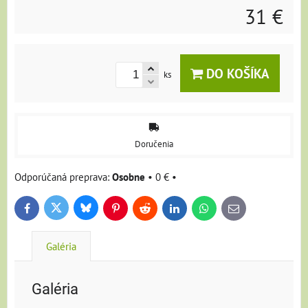
31 €
DO KOŠÍKA
ks
Doručenia
Osobne
•
0 €
•
Bluesky
Twitter
Facebook
Pinterest
Reddit
LinkedIn
WhatsApp
E-
mail
Galéria
Galéria